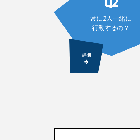
Q2
常に2人一緒に
行動するの？
詳細