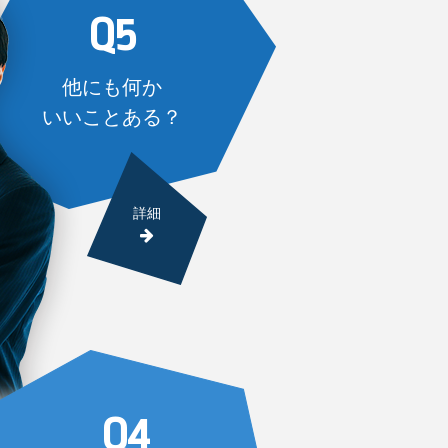
Q5
他にも何か
いいことある？
詳細
Q4